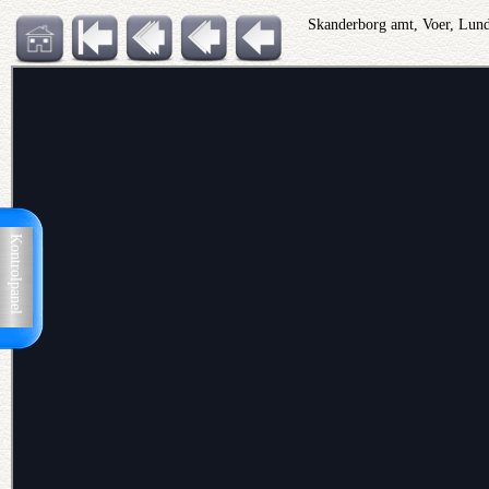
Skanderborg amt, Voer, Lun
Kontrolpanel