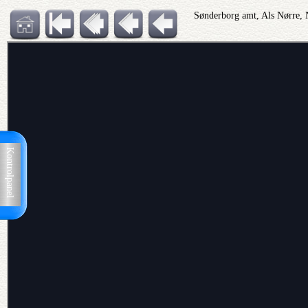
Sønderborg amt, Als Nørre, N
Kontrolpanel