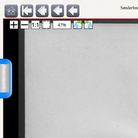
Sønderbor
47%
Kontrolpanel