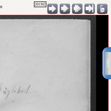
201302
ag
Indeks