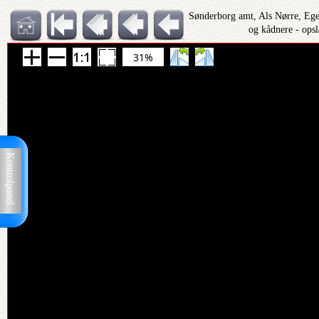
Sønderborg amt, Als Nørre, Eg
og kådnere - ops
31%
Kontrolpanel