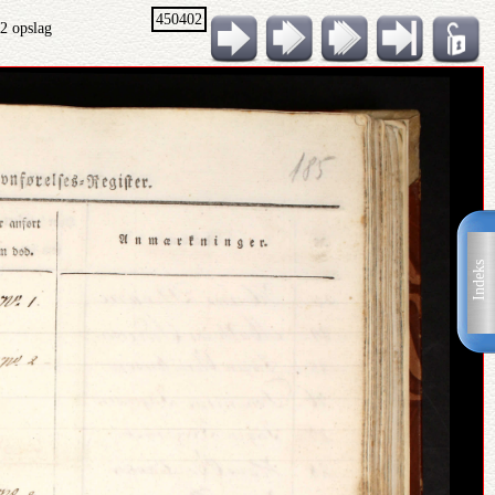
450402
82 opslag
Indeks