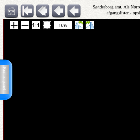
Sønderborg amt, Als Nørr
afgangslister - ops
16%
Kontrolpanel