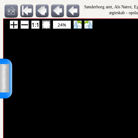
Sønderborg amt, Als Nørre, Eg
ægteskab - opsl
24%
Kontrolpanel