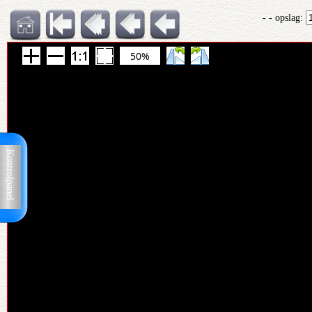
- - opslag:
50%
Kontrolpanel