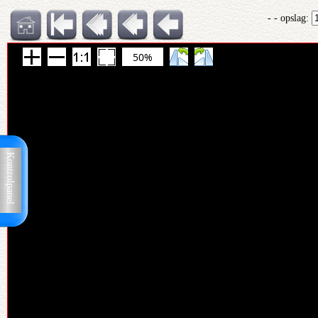
- - opslag:
50%
Kontrolpanel