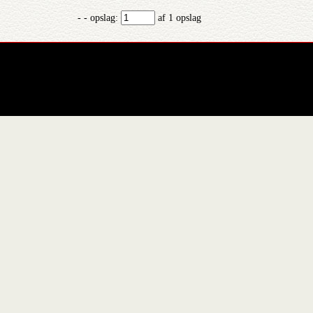
- - opslag:
af 1 opslag