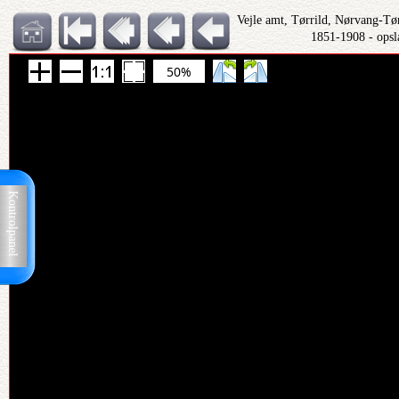
Vejle amt, Tørrild, Nørvang-Tø
1851-1908 - ops
50%
Kontrolpanel