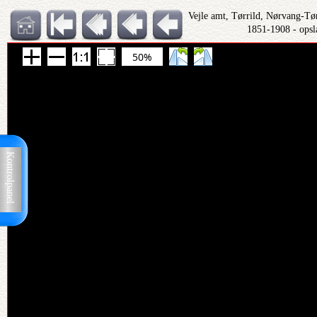
Vejle amt, Tørrild, Nørvang-Tø
1851-1908 - ops
50%
Kontrolpanel