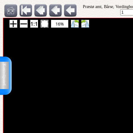
Præstø amt, Bårse, Vordingbo
16%
Kontrolpanel