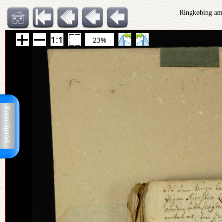
Ringkøbing amt
23%
Kontrolpanel