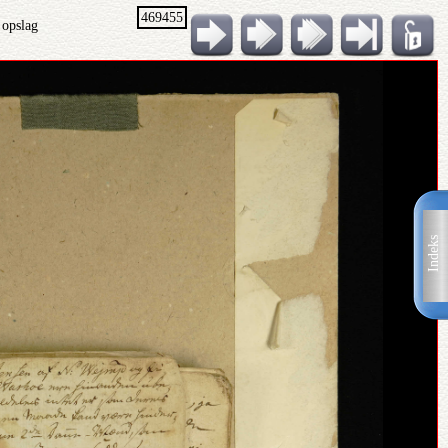
469455
 opslag
Indeks