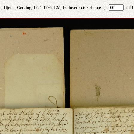
, Hjerm, Gørding, 1721-1798, EM, Forloverprotokol - opslag:
af 81