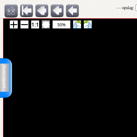
- - opslag:
50%
Kontrolpanel