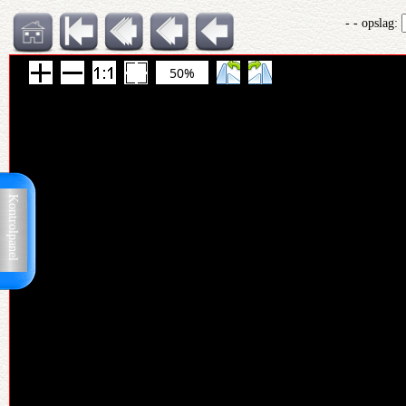
- - opslag:
50%
Kontrolpanel