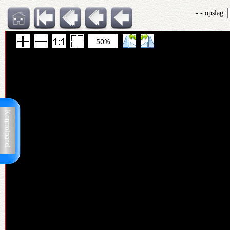
- - opslag:
50%
Kontrolpanel