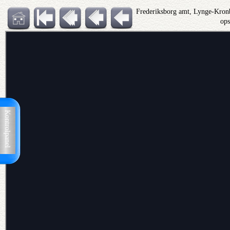
Frederiksborg amt, Lynge-Kron
op
Kontrolpanel