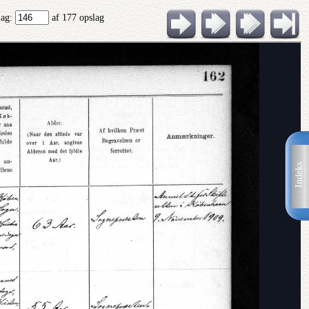
lag:
af 177 opslag
Indeks