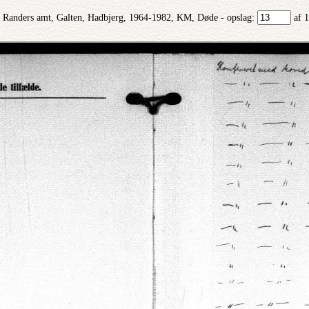
Randers amt, Galten, Hadbjerg, 1964-1982, KM, Døde - opslag:
af 