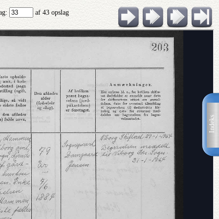
lag:
af 43 opslag
Indeks