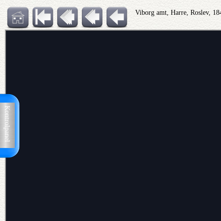
Viborg amt, Harre, Roslev, 18
Kontrolpanel