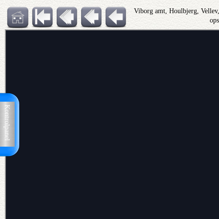
Viborg amt, Houlbjerg, Velle
op
Kontrolpanel