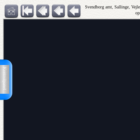
Svendborg amt, Sallinge, Vejl
op
Kontrolpanel