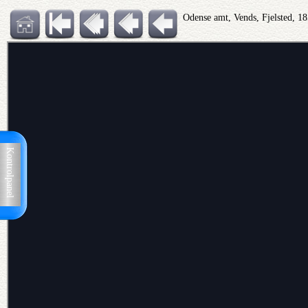
Odense amt, Vends, Fjelsted, 1
Kontrolpanel