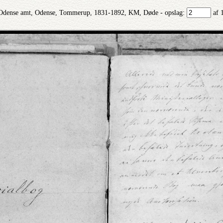
Odense amt, Odense, Tommerup, 1831-1892, KM, Døde - opslag:
af 