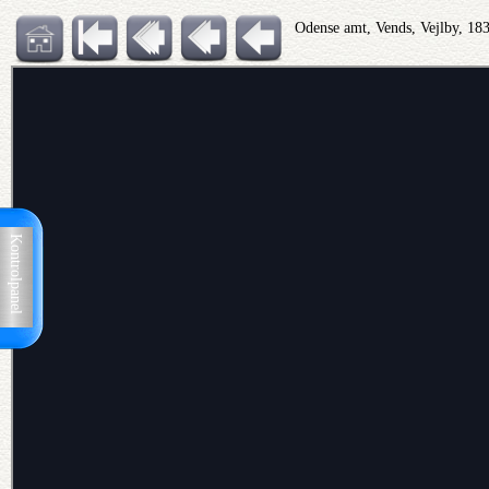
Odense amt, Vends, Vejlby, 18
Kontrolpanel