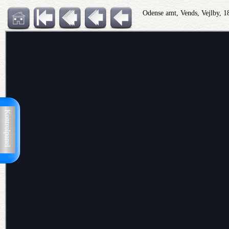
Odense amt, Vends, Vejlby, 
Kontrolpanel