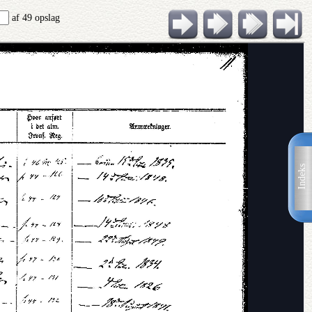
af 49 opslag
Indeks