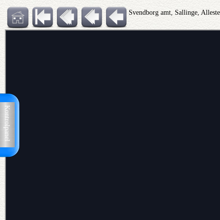
Svendborg amt, Sallinge, Allest
Kontrolpanel