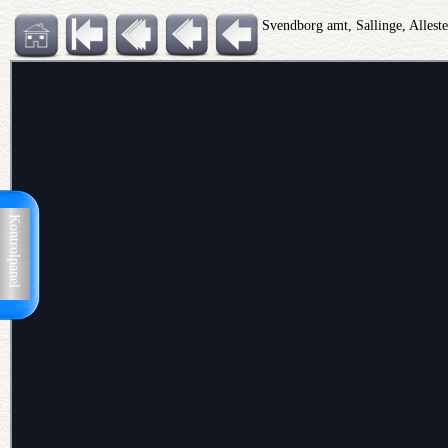
Svendborg amt, Sallinge, Allest
Kontrolpanel