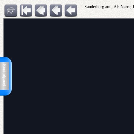
Sønderborg amt, Als Nørre, 
Kontrolpanel