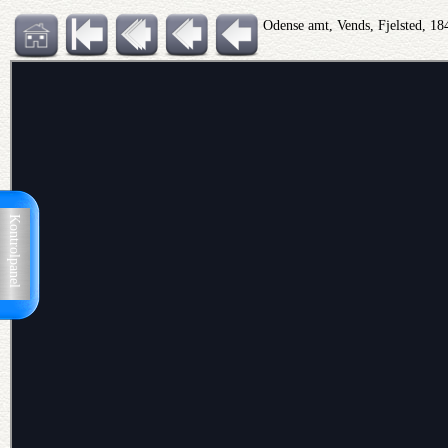
Odense amt, Vends, Fjelsted, 18
Kontrolpanel