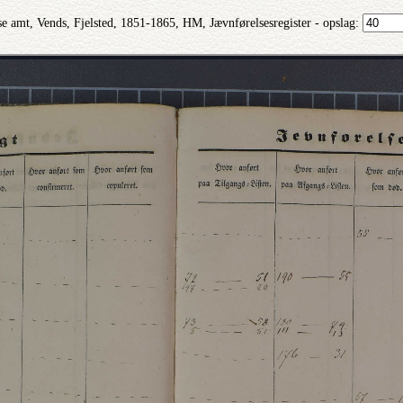
e amt, Vends, Fjelsted, 1851-1865, HM, Jævnførelsesregister - opslag: