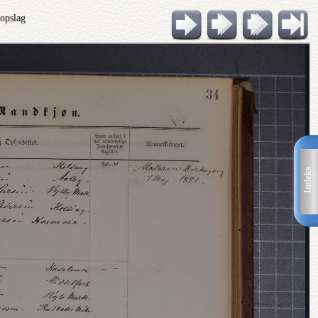
 opslag
Indeks