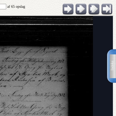
af 65 opslag
Indeks