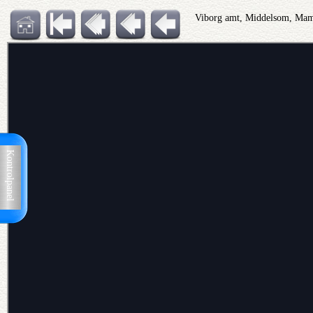
Viborg amt, Middelsom, Mam
Kontrolpanel