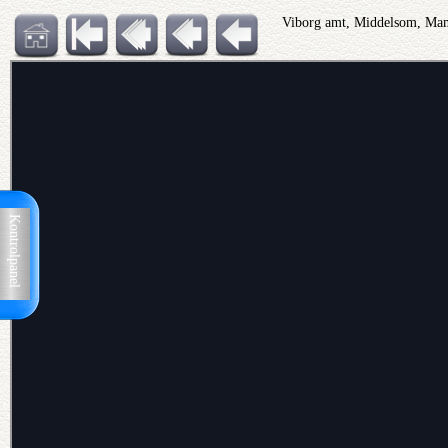
Viborg amt, Middelsom, Mam
Kontrolpanel