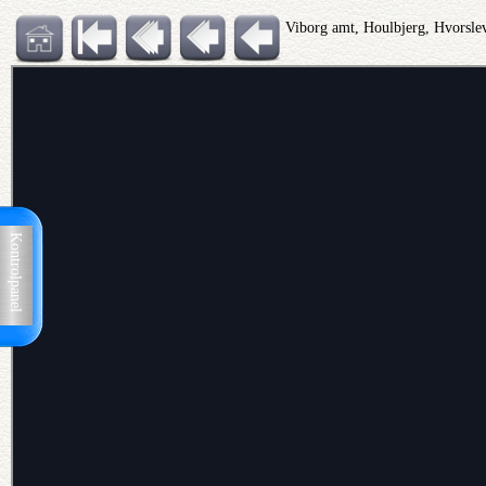
Viborg amt, Houlbjerg, Hvorsle
Kontrolpanel