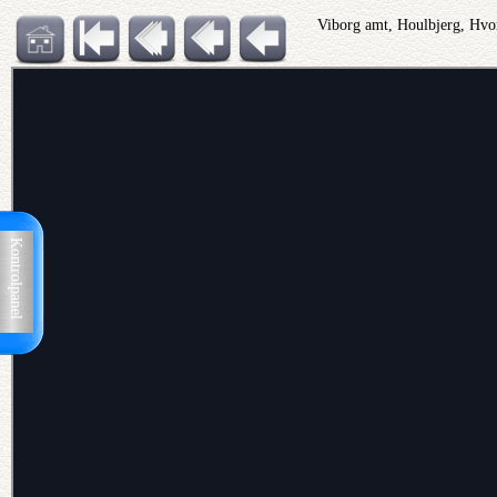
Viborg amt, Houlbjerg, Hvor
Kontrolpanel