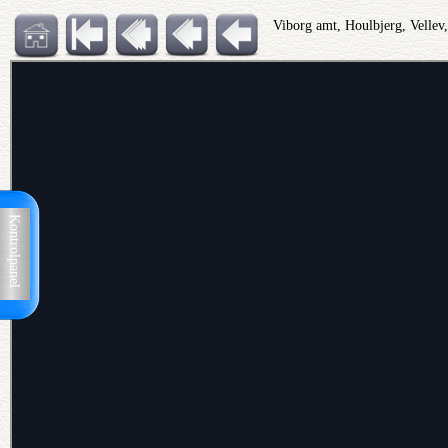
Viborg amt, Houlbjerg, Velle
Kontrolpanel