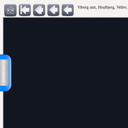
Viborg amt, Houlbjerg, Vellev
Kontrolpanel