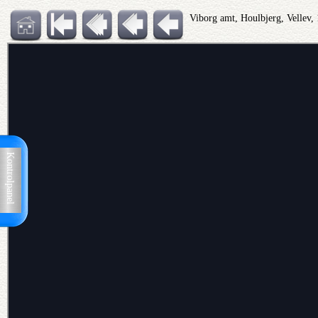
Viborg amt, Houlbjerg, Vellev,
Kontrolpanel