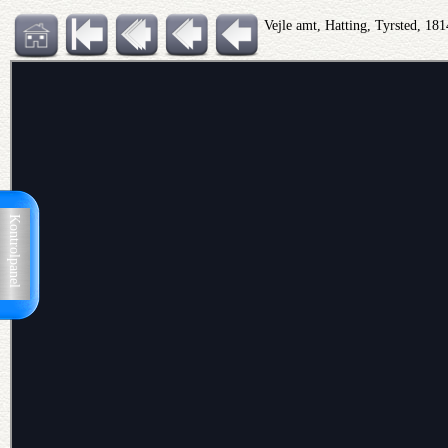
Vejle amt, Hatting, Tyrsted, 18
Kontrolpanel