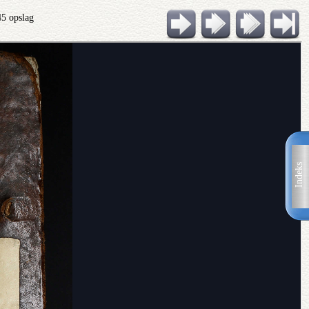
45 opslag
Indeks