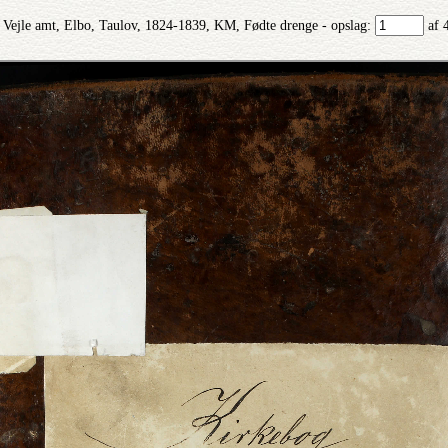
Vejle amt, Elbo, Taulov, 1824-1839, KM, Fødte drenge - opslag:
af 