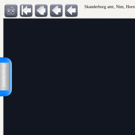
Skanderborg amt, Nim, Hornb
Kontrolpanel