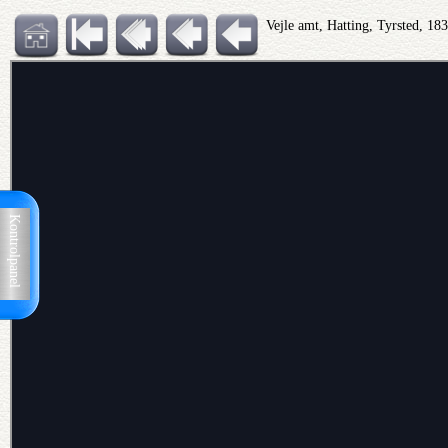
Vejle amt, Hatting, Tyrsted, 
Kontrolpanel