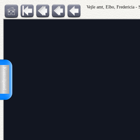
Vejle amt, Elbo, Fredericia -
Kontrolpanel