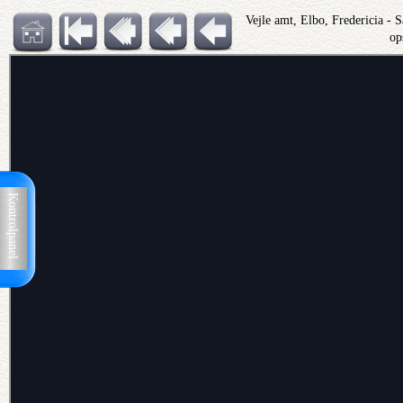
Vejle amt, Elbo, Fredericia - 
op
Kontrolpanel