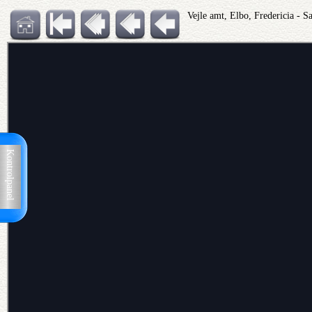
Vejle amt, Elbo, Fredericia - 
Kontrolpanel